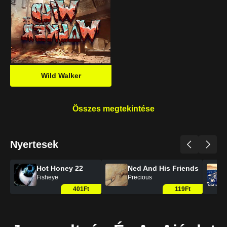
Ramses Book
Összes megtekintése
Nyertesek
Hot Honey 22
Ned And His Friends
Fisheye
Precious
401Ft
119Ft