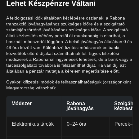
Lehet Készpénzre Váltani
A feldolgozási idők általában két lépésre oszlanak: a Rabona
tranzakció jóváhagyásához szükséges időre és a szolgáltató
számláján történő jóváírásához szükséges időre. A szolgáltató
általi kézbesítés néhány perctől öt munkanapig is eltarthat, a
használt módszertől függően. A belső jóváhagyás általában 0 és
48 óra között van. Különböző fizetési módszerek és banki
közvetítők eltérő díjakat számíthatnak fel. Egyes kifizetési
módszerek a Rabonánál ingyenesek lehetnek, de a bank vagy a
tárcaszolgáltató továbbra is felszámíthat díjat. Ha van díj, azt
általában a pénztár mutatja a kérelem megerősítése előtt.
Gyakori kifizetési módok és felhasználhatóságuk (országonként
Magyarország változhat):
Módszer
Rabona
Szolgáltató
jóváhagyás
kézbesíté
Elektronikus tárcák
0–24 óra
Percek–24