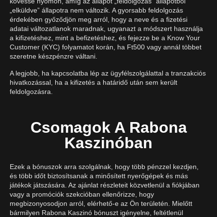
kövesse nyomon, amíg az állapot „feldolgozás” állapotból
„elküldve” állapotra nem változik. A gyorsabb feldolgozás
érdekében győződjön meg arról, hogy a neve és a fizetési
adatai változatlanok maradnak, ugyanazt a módszert használja
a kifizetéshez, mint a befizetéshez, és fejezze be a Know Your
Customer (KYC) folyamatot korán, ha Ft500 vagy annál többet
szeretne készpénzre váltani.
A legjobb, ha kapcsolatba lép az ügyfélszolgálattal a tranzakciós
hivatkozással, ha a kifizetés a határidő után sem került
feldolgozásra.
Csomagok A Rabona
Kaszinóban
Ezek a bónuszok arra szolgálnak, hogy több pénzzel kezdjen,
és több időt biztosítsanak a minősített nyerőgépek és más
játékok játszására. Az ajánlat részleteit közvetlenül a fiókjában
vagy a promóciók szekcióban ellenőrizze, hogy
megbizonyosodjon arról, elérhető-e az Ön területén. Mielőtt
bármilyen Rabona Kaszinó bónuszt igényelne, feltétlenül