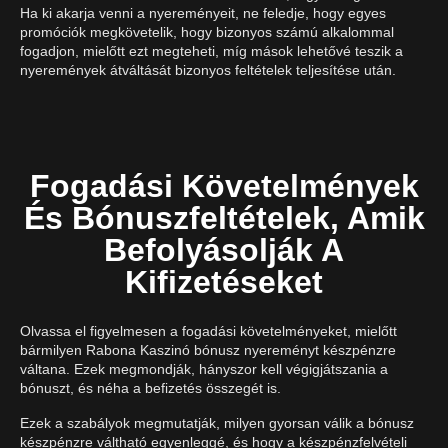
Ha ki akarja venni a nyereményeit, ne feledje, hogy egyes
promóciók megkövetelik, hogy bizonyos számú alkalommal
fogadjon, mielőtt ezt megteheti, míg mások lehetővé teszik a
nyeremények átváltását bizonyos feltételek teljesítése után.
Fogadási Követelmények
És Bónuszfeltételek, Amik
Befolyásolják A
Kifizetéseket
Olvassa el figyelmesen a fogadási követelményeket, mielőtt
bármilyen Rabona Kaszinó bónusz nyereményt készpénzre
váltana. Ezek megmondják, hányszor kell végigjátszania a
bónuszt, és néha a befizetés összegét is.
Ezek a szabályok megmutatják, milyen gyorsan válik a bónusz
készpénzre váltható egyenleggé, és hogy a készpénzfelvételi