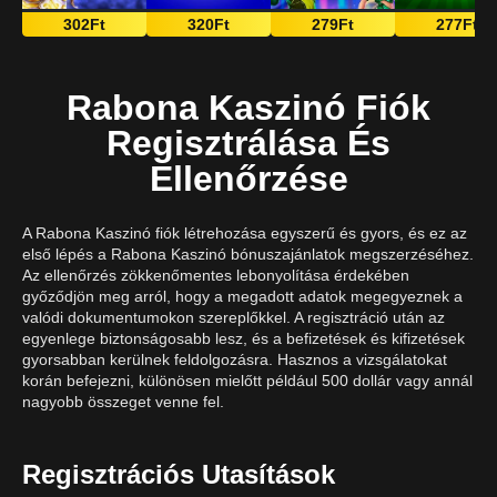
302Ft
320Ft
279Ft
277Ft
Rabona Kaszinó Fiók
Regisztrálása És
Ellenőrzése
A Rabona Kaszinó fiók létrehozása egyszerű és gyors, és ez az
első lépés a Rabona Kaszinó bónuszajánlatok megszerzéséhez.
Az ellenőrzés zökkenőmentes lebonyolítása érdekében
győződjön meg arról, hogy a megadott adatok megegyeznek a
valódi dokumentumokon szereplőkkel. A regisztráció után az
egyenlege biztonságosabb lesz, és a befizetések és kifizetések
gyorsabban kerülnek feldolgozásra. Hasznos a vizsgálatokat
korán befejezni, különösen mielőtt például 500 dollár vagy annál
nagyobb összeget venne fel.
Regisztrációs Utasítások