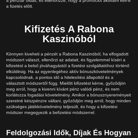
a pénztár oldalt, és ellenőrizze, hogy a promóciót aktiválni kell-e
a fizetés előtt.
Kifizetés A Rabona
Kaszinóból
Könnyen kiveheti a pénzét a Rabona Kaszinóból, ha elfogadott
módszert választ, ellenőrzi az adatait, és figyelemmel kíséri a
kifizetést a belső jóváhagyástól a fizetési szolgáltatóhoz történő
elküldésig. Ha az egyenlegéhez aktív bónuszkövetelmények
kapcsolódnak, a pontos idő a hitelesítési állapottól és a
választott módszertől függ. Mielőtt kifizetést kérne, győződjön
meg arról, hogy a kivenni kívánt pénz valódi pénz, és nem
korlátozza fogadási követelmény. Amikor a bónusznyereményeit
szeretné készpénzre váltani, győződjön meg arról, hogy minden
szükséges játékkövetelmény teljesült, és hogy a kifizetési
módszer megegyezik a befizetési módszerrel.
Feldolgozási Idők, Díjak És Hogyan