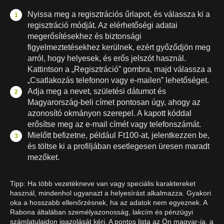
Nyissa meg a regisztrációs űrlapot, és válassza ki a
regisztráció módját. Az elérhetőségi adatai
megerősítésekhez és biztonsági
figyelmeztetésekhez kerülnek, ezért győződjön meg
arról, hogy helyesek, és erős jelszót használ.
Kattintson a „Regisztráció” gombra, majd válassza a
„Csatlakozás telefonon vagy e-mailen” lehetőséget.
Adja meg a nevet, születési dátumot és
Magyarország-beli címet pontosan úgy, ahogy az
azonosító okmányon szerepel. A kapott kóddal
erősítse meg az e-mail címét vagy telefonszámát.
Mielőtt befizetne, például Ft100-at, jelentkezzen be,
és töltse ki a profiljában esetlegesen üresen maradt
mezőket.
Tipp: Ha több vezetékneve van vagy speciális karaktereket
használ, mindenhol ugyanazt a helyesírást alkalmazza. Gyakori
oka a hosszabb ellenőrzésnek, ha az adatok nem egyeznek. A
Rabona általában személyazonosság, lakcím és pénzügyi
számlatulajdon igazolását kéri. A pontos lista az Ön magyar-ja, a